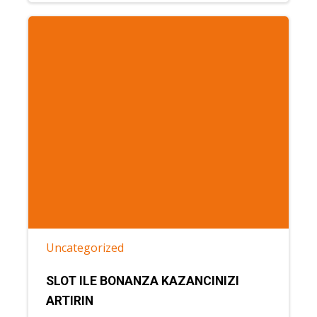
Uncategorized
SLOT ILE BONANZA KAZANCINIZI
ARTIRIN