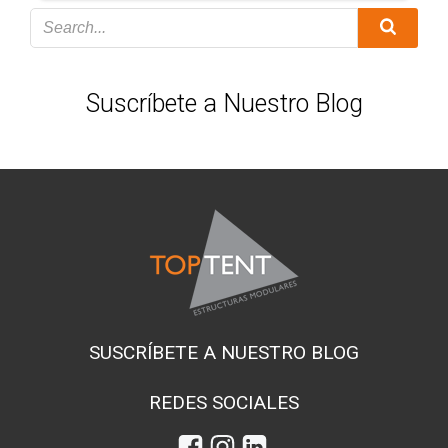
Suscríbete a Nuestro Blog
SUSCRÍBETE A NUESTRO BLOG
REDES SOCIALES