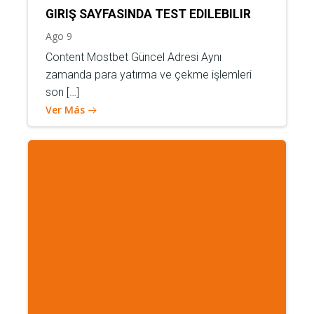
GIRIŞ SAYFASINDA TEST EDILEBILIR
Ago 9
Content Mostbet Güncel Adresi Aynı
zamanda para yatırma ve çekme işlemleri
son […]
Ver Más