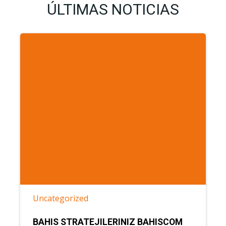
ÚLTIMAS NOTICIAS
Uncategorized
BAHIS STRATEJILERINIZ BAHISCOM