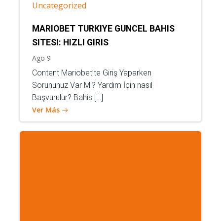
Uncategorized
MARIOBET TURKIYE GUNCEL BAHIS
SITESI: HIZLI GIRIS
Ago 9
Content Mariobet’te Giriş Yaparken
Sorununuz Var Mı? Yardım İçin nasıl
Başvurulur? Bahis […]
Ver Más