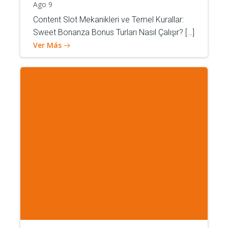
Ago 9
Content Slot Mekanikleri ve Temel Kurallar:
Sweet Bonanza Bonus Turları Nasıl Çalışır? […]
Ver Más