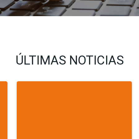
ÚLTIMAS NOTICIAS