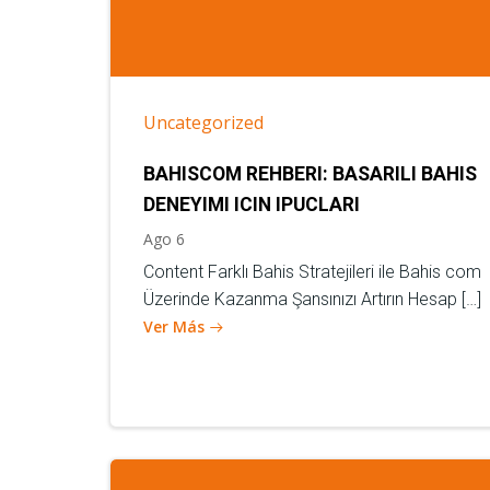
Uncategorized
BAHISCOM REHBERI: BASARILI BAHIS
DENEYIMI ICIN IPUCLARI
Ago 6
Content Farklı Bahis Stratejileri ile Bahis com
Üzerinde Kazanma Şansınızı Artırın Hesap […]
Ver Más