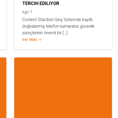
TERCIH EDILIYOR
Ago 7
Content Starzbet Giriş Sistemde kayıtlı
doğrulanmış telefon numaranız güvenlik
süreçlerinin önemli bir […]
Ver Más