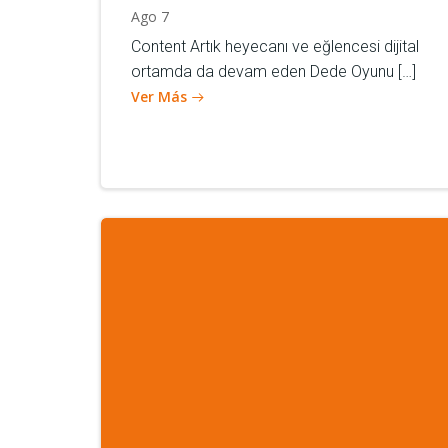
Ago 7
Content Artık heyecanı ve eğlencesi dijital
ortamda da devam eden Dede Oyunu […]
Ver Más