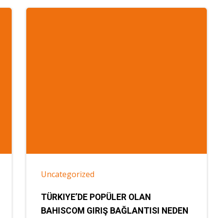
Uncategorized
TÜRKIYE’DE POPÜLER OLAN
BAHISCOM GIRIŞ BAĞLANTISI NEDEN