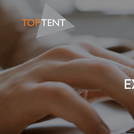
Saltar
al
contenido
E