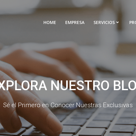
HOME
EMPRESA
SERVICIOS
PR
XPLORA NUESTRO BL
Sé el Primero en Conocer Nuestras Exclusivas