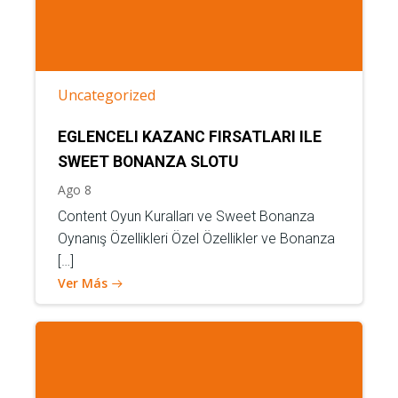
Uncategorized
EGLENCELI KAZANC FIRSATLARI ILE
SWEET BONANZA SLOTU
Ago 8
Content Oyun Kuralları ve Sweet Bonanza
Oynanış Özellikleri Özel Özellikler ve Bonanza
[…]
Ver Más