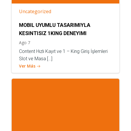
Uncategorized
MOBIL UYUMLU TASARIMIYLA
KESINTISIZ 1KING DENEYIMI
Ago 7
Content Hızlı Kayıt ve 1 – King Giriş İşlemleri
Slot ve Masa […]
Ver Más