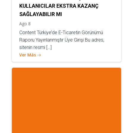
KULLANICILAR EKSTRA KAZANÇ
SAĞLAYABILIR MI
Ago 8
Content Türkiye’de E-Ticaretin Görünümü
Raporu Yayınlanmıştır Üye Girişi Bu adres,
sitenin resmi […]
Ver Más