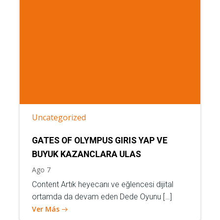
Uncategorized
GATES OF OLYMPUS GIRIS YAP VE
BUYUK KAZANCLARA ULAS
Ago 7
Content Artık heyecanı ve eğlencesi dijital
ortamda da devam eden Dede Oyunu […]
Ver Más