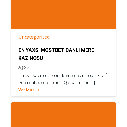
Uncategorized
EN YAXSI MOSTBET CANLI MERC
KAZINOSU
Ago 7
Onlayn kazinolar son dövrlərdə ən çox inkişaf
edən sahələrdən biridir. Qlobal mobil […]
Ver Más