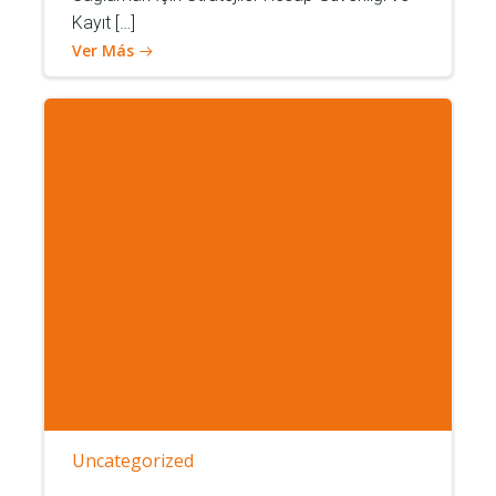
Kayıt […]
Ver Más
Uncategorized