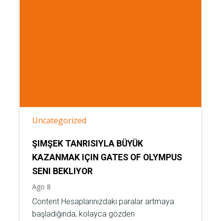
Uncategorized
ŞIMŞEK TANRISIYLA BÜYÜK
KAZANMAK IÇIN GATES OF OLYMPUS
SENI BEKLIYOR
Ago 8
Content Hesaplarınızdaki paralar artmaya
başladığında, kolayca gözden