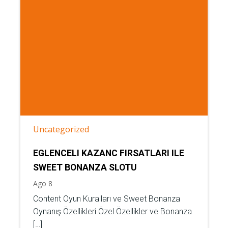
Uncategorized
EGLENCELI KAZANC FIRSATLARI ILE
SWEET BONANZA SLOTU
Ago 8
Content Oyun Kuralları ve Sweet Bonanza
Oynanış Özellikleri Özel Özellikler ve Bonanza
[…]