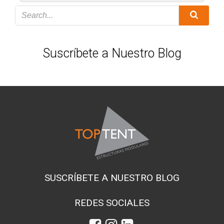
Suscríbete a Nuestro Blog
SUSCRÍBETE A NUESTRO BLOG
REDES SOCIALES