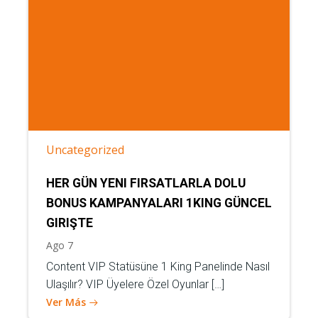
Uncategorized
HER GÜN YENI FIRSATLARLA DOLU
BONUS KAMPANYALARI 1KING GÜNCEL
GIRIŞTE
Ago 7
Content VIP Statüsüne 1 King Panelinde Nasıl
Ulaşılır? VIP Üyelere Özel Oyunlar […]
Ver Más