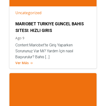
Uncategorized
MARIOBET TURKIYE GUNCEL BAHIS
SITESI: HIZLI GIRIS
Ago 9
Content Mariobet’te Giriş Yaparken
Sorununuz Var Mı? Yardım İçin nasıl
Başvurulur? Bahis […]
Ver Más