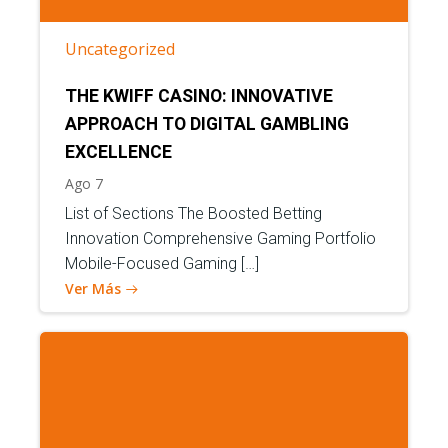
Uncategorized
THE KWIFF CASINO: INNOVATIVE
APPROACH TO DIGITAL GAMBLING
EXCELLENCE
Ago 7
List of Sections The Boosted Betting
Innovation Comprehensive Gaming Portfolio
Mobile-Focused Gaming […]
Ver Más