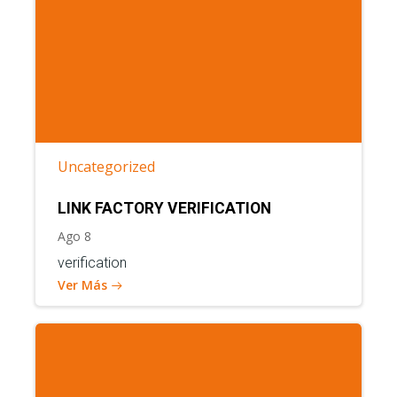
Uncategorized
LINK FACTORY VERIFICATION
Ago 8
verification
Ver Más