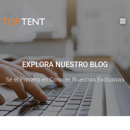
Saltar
al
contenido
EXPLORA NUESTRO BLOG
Sé el Primero en Conocer Nuestras Exclusivas