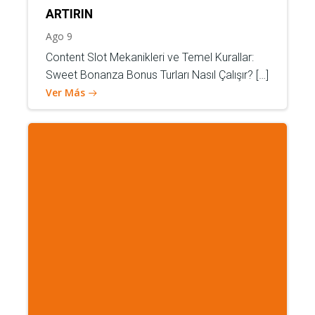
ARTIRIN
Ago 9
Content Slot Mekanikleri ve Temel Kurallar:
Sweet Bonanza Bonus Turları Nasıl Çalışır? […]
Ver Más