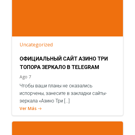
Uncategorized
ОФИЦИАЛЬНЫЙ САЙТ АЗИНО ТРИ
ТОПОРА ЗЕРКАЛО В TELEGRAM
Ago 7
Чтобы ваши планы не оказались
испорчены, занесите в закладки сайты-
зеркала «Азино Три […]
Ver Más