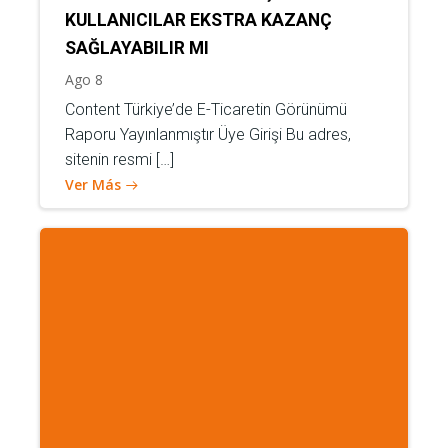
KULLANICILAR EKSTRA KAZANÇ
SAĞLAYABILIR MI
Ago 8
Content Türkiye’de E-Ticaretin Görünümü
Raporu Yayınlanmıştır Üye Girişi Bu adres,
sitenin resmi […]
Ver Más