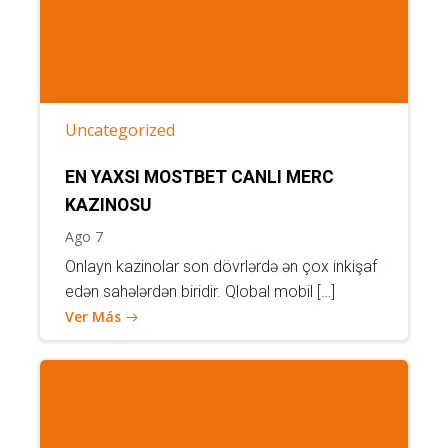
Uncategorized
EN YAXSI MOSTBET CANLI MERC
KAZINOSU
Ago 7
Onlayn kazinolar son dövrlərdə ən çox inkişaf
edən sahələrdən biridir. Qlobal mobil […]
Ver Más