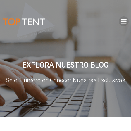
Saltar
al
contenido
EXPLORA NUESTRO BLOG
Sé el Primero en Conocer Nuestras Exclusivas