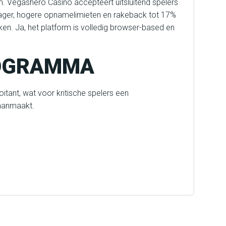
m. Vegashero Casino accepteert uitsluitend spelers
anager, hogere opnamelimieten en rakeback tot 17%
ken. Ja, het platform is volledig browser-based en
ROGRAMMA
itant, wat voor kritische spelers een
 aanmaakt.