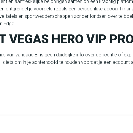
ment en aantrekkelijke beloningen samen op één krachtig platfor
op en ontgrendel je voordelen zoals een persoonlijke account m
, live tafels en sportweddenschappen zonder fondsen over te boe
en Edge.
ET VEGAS HERO VIP P
van vandaag Er is geen duidelijke info over de licentie of explo
d is iets om in je achterhoofd te houden voordat je een account