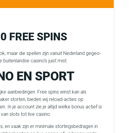
0 FREE SPINS
k, maar die spellen zijn vanuit Nederland gegeo-
buitenlandse casino’s juist mist.
INO EN SPORT
jke aanbiedingen. Free spins winst kan als
er storten, bieden wij reload-acties op
 In je account zie je altijd welke bonus actief is
an slots tot live casino.
s, en vaak zijn er minimale stortingsbedragen in