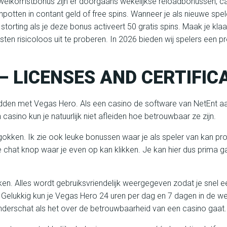
e welkomstbonus zijn er doorgaans wekelijkse reloadbonussen, c
ten in contant geld of free spins. Wanneer je als nieuwe speler 
 storting als je deze bonus activeert 50 gratis spins. Maak je kl
en risicoloos uit te proberen. In 2026 bieden wij spelers een pr
 LICENSES AND CERTIFIC
g hadden met Vegas Hero. Als een casino de software van NetEnt aa
asino kun je natuurlijk niet afleiden hoe betrouwbaar ze zijn.
okken. Ik zie ook leuke bonussen waar je als speler van kan pro
e chat knop waar je even op kan klikken. Je kan hier dus prima
n. Alles wordt gebruiksvriendelijk weergegeven zodat je snel een 
. Gelukkig kun je Vegas Hero 24 uren per dag en 7 dagen in de w
nderschat als het over de betrouwbaarheid van een casino gaat.