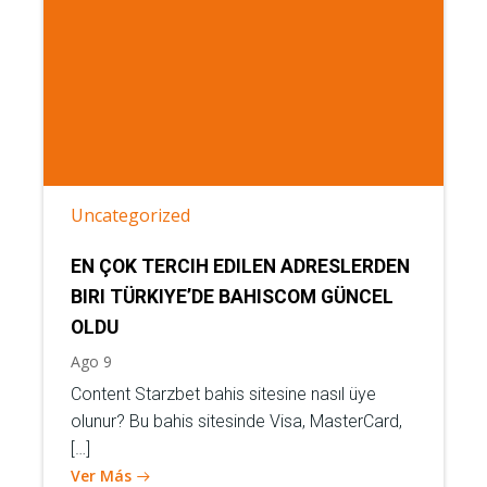
Uncategorized
EN ÇOK TERCIH EDILEN ADRESLERDEN
BIRI TÜRKIYE’DE BAHISCOM GÜNCEL
OLDU
Ago 9
Content Starzbet bahis sitesine nasıl üye
olunur? Bu bahis sitesinde Visa, MasterCard,
[…]
Ver Más