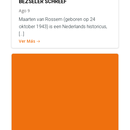
BEZSELER SCHREEF
Ago 9
Maarten van Rossem (geboren op 24
oktober 1943) is een Nederlands historicus,
[…]
Ver Más