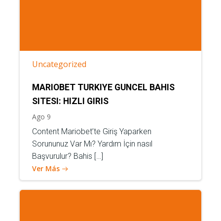
Uncategorized
MARIOBET TURKIYE GUNCEL BAHIS
SITESI: HIZLI GIRIS
Ago 9
Content Mariobet’te Giriş Yaparken
Sorununuz Var Mı? Yardım İçin nasıl
Başvurulur? Bahis […]
Ver Más