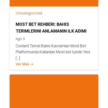
Uncategorized
MOST BET REHBERI: BAHIS
TERIMLERINI ANLAMANIN ILK ADIMI
Ago 9
Content Temel Bahis Kavramları Most Bet
Platformunda Kullanılan Most bet İçinde Yeni
[…]
Ver Más