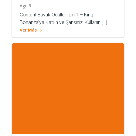
Ago 9
Content Büyük Ödüller İçin 1 – King
Bonanza’ya Katılın ve Şansınızı Kullanın […]
Ver Más