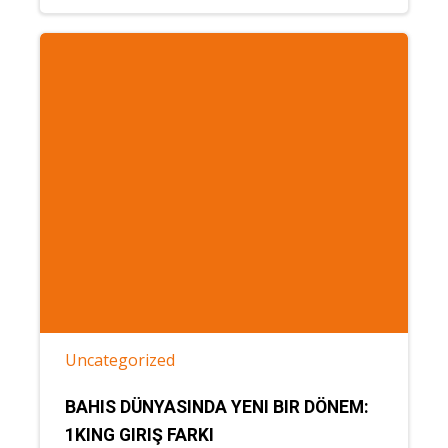
Uncategorized
BAHIS DÜNYASINDA YENI BIR DÖNEM:
1KING GIRIŞ FARKI