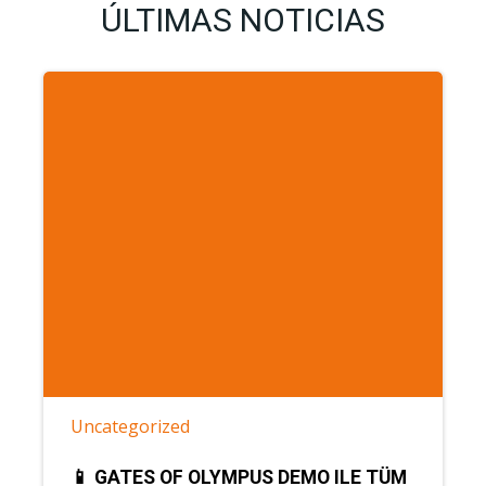
ÚLTIMAS NOTICIAS
Uncategorized
📱 GATES OF OLYMPUS DEMO ILE TÜM