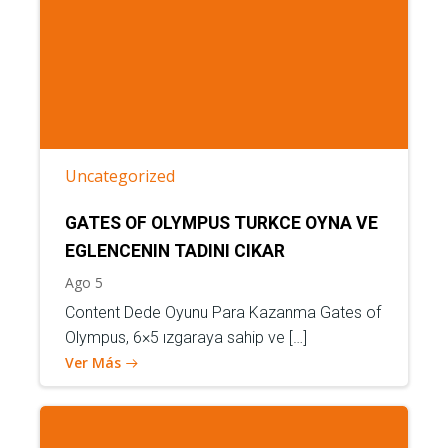
Uncategorized
GATES OF OLYMPUS TURKCE OYNA VE
EGLENCENIN TADINI CIKAR
Ago 5
Content Dede Oyunu Para Kazanma Gates of
Olympus, 6×5 ızgaraya sahip ve […]
Ver Más