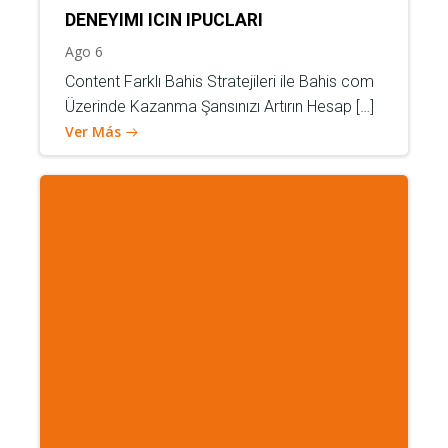
DENEYIMI ICIN IPUCLARI
Ago 6
Content Farklı Bahis Stratejileri ile Bahis com
Üzerinde Kazanma Şansınızı Artırın Hesap […]
Ver Más