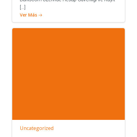
[…]
Ver Más
Uncategorized