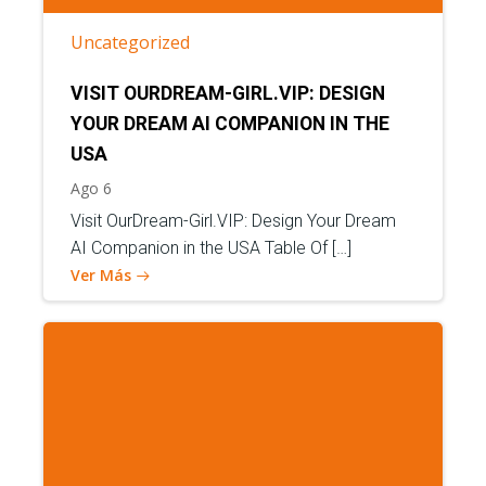
Uncategorized
VISIT OURDREAM-GIRL.VIP: DESIGN
YOUR DREAM AI COMPANION IN THE
USA
Ago 6
Visit OurDream-Girl.VIP: Design Your Dream
AI Companion in the USA Table Of […]
Ver Más